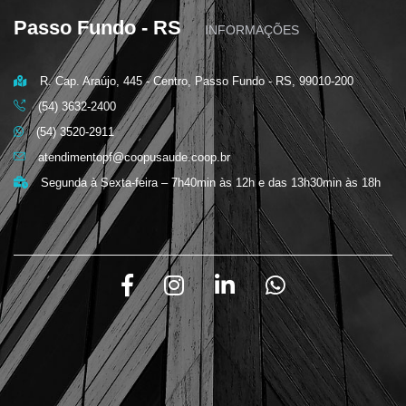
Passo Fundo - RS
INFORMAÇÕES
R. Cap. Araújo, 445 - Centro, Passo Fundo - RS, 99010-200
(54) 3632-2400
(54) 3520-2911
atendimentopf@coopusaude.coop.br
Segunda à Sexta-feira – 7h40min às 12h e das 13h30min às 18h