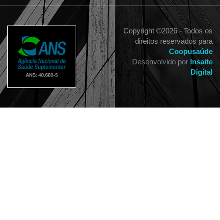
Copyright ©
2026 - Todos os
direitos reservados para
Coopusaúde
Desenvolvido por
Insaite
Digital
j6phl5nh0wksf0phb71qnw34589e1b