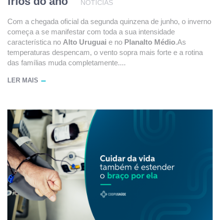
frios do ano
NOTÍCIAS
Com a chegada oficial da segunda quinzena de junho, o inverno
começa a se manifestar com toda a sua intensidade
característica no
Alto Uruguai
e no
Planalto Médio
.As
temperaturas despencam, o vento sopra mais forte e a rotina
das famílias muda completamente....
LER MAIS